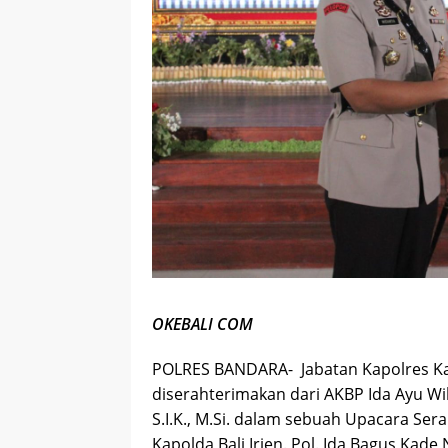
OKEBALI COM
POLRES BANDARA- Jabatan Kapolres Ka
diserahterimakan dari AKBP Ida Ayu Wika
S.I.K., M.Si. dalam sebuah Upacara Sera
Kapolda Bali Irjen. Pol. Ida Bagus Kade