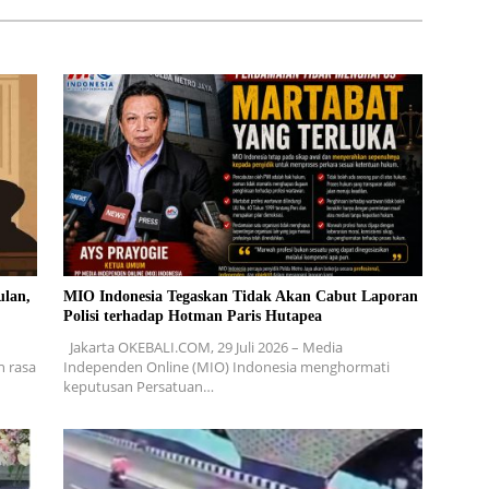
ulan,
MIO Indonesia Tegaskan Tidak Akan Cabut Laporan
Polisi terhadap Hotman Paris Hutapea
Jakarta OKEBALI.COM, 29 Juli 2026 – Media
n rasa
Independen Online (MIO) Indonesia menghormati
keputusan Persatuan…