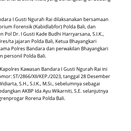
ndara I Gusti Ngurah Rai dilaksanakan bersamaan
rium Forensik (Kabidlabfor) Polda Bali, dan
n Pol Dr. I Gusti Kade Budhi Harryarsana, S.I.K.,
lres/ta jajaran Polda Bali, Ketua Bhayangkari
utama Polres Bandara dan perwakilan Bhayangkari
 personil Polda Bali.
 Kapolres Kawasan Bandara I Gusti Ngurah Rai ini
omor: ST/2866/XII/KEP./2023, tanggal 28 Desember
diarta, S.H., S.I.K., M.Si., sebelumnya sebagai
dangkan AKBP Ida Ayu Wikarniti, S.E. selanjutnya
renprogar Rorena Polda Bali.