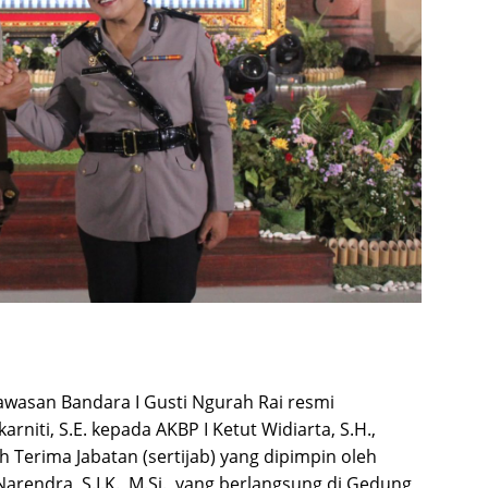
wasan Bandara I Gusti Ngurah Rai resmi
rniti, S.E. kepada AKBP I Ketut Widiarta, S.H.,
h Terima Jabatan (sertijab) yang dipimpin oleh
 Narendra, S.I.K., M.Si., yang berlangsung di Gedung