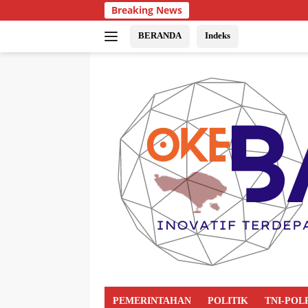
Breaking News
BERANDA
Indeks
PEMERINTAHAN
POLITIK
TNI-POL