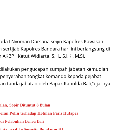
pda I Nyoman Darsana seijin Kapolres Kawasan
sertijab Kapolres Bandara hari ini berlangsung di
AKBP I Ketut Widiarta, S.H., S.I.K., M.Si.
i, dilakukan pengucapan sumpah jabatan kemudian
n penyerahan tongkat komando kepada pejabat
 tanda jabatan oleh Bapak Kapolda Bali,”ujarnya.
lan, Sopir Dituntut 8 Bulan
oran Polisi terhadap Hotman Paris Hutapea
di Pelabuhan Benoa Bali
nta maaf ke Security Bundaran HI