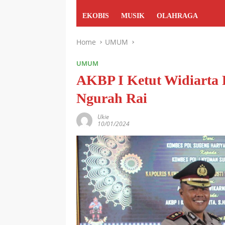
EKOBIS
MUSIK
OLAHRAGA
Home
UMUM
UMUM
AKBP I Ketut Widiarta 
Ngurah Rai
Ukie
10/01/2024