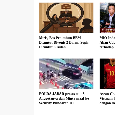
Miris, Bos Penimbun BBM
MIO Indo
Dituntut Divonis 2 Bulan, Sopir
Akan Cab
Dituntut 8 Bulan
terhadap
POLDA JABAR proses etik 3
Asean Ch
Anggotanya dan Minta maaf ke
Vietnam h
Security Bundaran HI
dengan sk