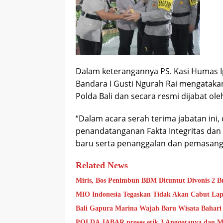
Dalam keterangannya PS. Kasi Humas I
Bandara I Gusti Ngurah Rai mengatakan 
Polda Bali dan secara resmi dijabat oleh 
“Dalam acara serah terima jabatan in
penandatanganan Fakta Integritas da
baru serta penanggalan dan pemasangan
Related News
Miris, Bos Penimbun BBM Dituntut Divonis 2 Bu
MIO Indonesia Tegaskan Tidak Akan Cabut Lap
Bali Gapura Marina Wajah Baru Wisata Bahari 
POLDA JABAR proses etik 3 Anggotanya dan Mi