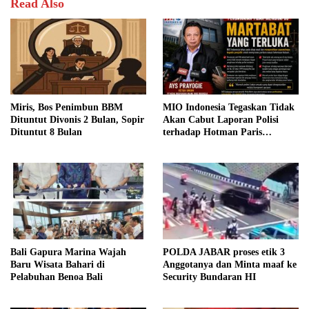
Read Also
Miris, Bos Penimbun BBM
MIO Indonesia Tegaskan Tidak
Dituntut Divonis 2 Bulan, Sopir
Akan Cabut Laporan Polisi
Dituntut 8 Bulan
terhadap Hotman Paris
Hutapea
Bali Gapura Marina Wajah
POLDA JABAR proses etik 3
Baru Wisata Bahari di
Anggotanya dan Minta maaf ke
Pelabuhan Benoa Bali
Security Bundaran HI