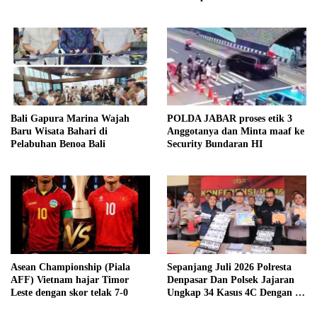
Hutapea
Bali Gapura Marina Wajah
POLDA JABAR proses etik 3
Baru Wisata Bahari di
Anggotanya dan Minta maaf ke
Pelabuhan Benoa Bali
Security Bundaran HI
Asean Championship (Piala
Sepanjang Juli 2026 Polresta
AFF) Vietnam hajar Timor
Denpasar Dan Polsek Jajaran
Leste dengan skor telak 7-0
Ungkap 34 Kasus 4C Dengan 42
Tersangka