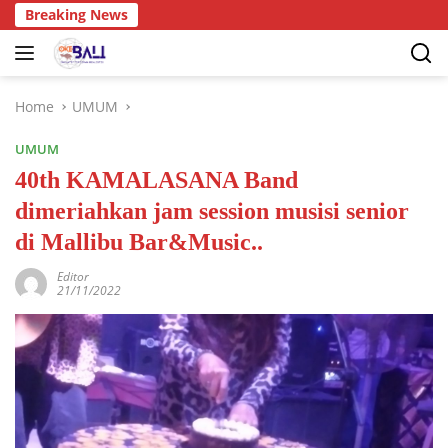
Breaking News
Home
UMUM
UMUM
40th KAMALASANA Band
dimeriahkan jam session musisi senior
di Mallibu Bar&Music..
Editor
21/11/2022