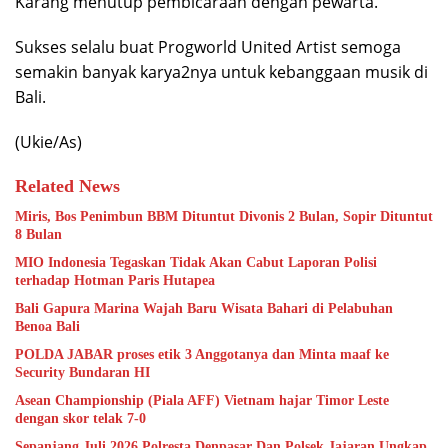
Karang menutup pembicaraan dengan pewarta.
Sukses selalu buat Progworld United Artist semoga
semakin banyak karya2nya untuk kebanggaan musik di
Bali.
(Ukie/As)
Related News
Miris, Bos Penimbun BBM Dituntut Divonis 2 Bulan, Sopir Dituntut
8 Bulan
MIO Indonesia Tegaskan Tidak Akan Cabut Laporan Polisi
terhadap Hotman Paris Hutapea
Bali Gapura Marina Wajah Baru Wisata Bahari di Pelabuhan
Benoa Bali
POLDA JABAR proses etik 3 Anggotanya dan Minta maaf ke
Security Bundaran HI
Asean Championship (Piala AFF) Vietnam hajar Timor Leste
dengan skor telak 7-0
Sepanjang Juli 2026 Polresta Denpasar Dan Polsek Jajaran Ungkap