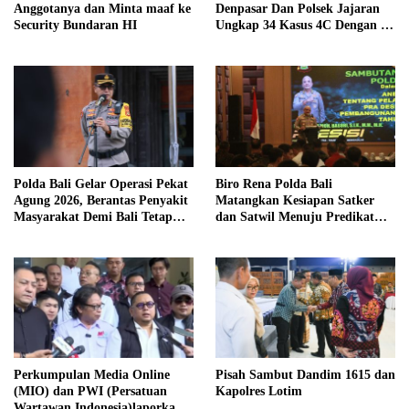
Anggotanya dan Minta maaf ke
Denpasar Dan Polsek Jajaran
Security Bundaran HI
Ungkap 34 Kasus 4C Dengan 42
Tersangka
Polda Bali Gelar Operasi Pekat
Biro Rena Polda Bali
Agung 2026, Berantas Penyakit
Matangkan Kesiapan Satker
Masyarakat Demi Bali Tetap
dan Satwil Menuju Predikat
Kondusif
WBBM Tahun 2026
Perkumpulan Media Online
Pisah Sambut Dandim 1615 dan
(MIO) dan PWI (Persatuan
Kapolres Lotim
Wartawan Indonesia)laporkan