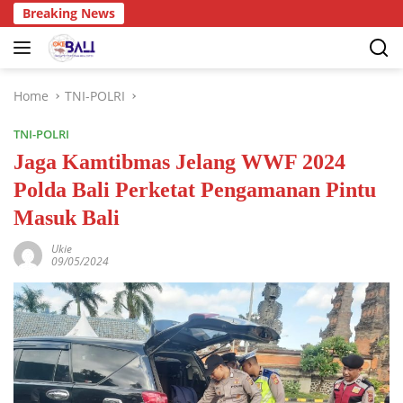
Breaking News
Home
TNI-POLRI
TNI-POLRI
Jaga Kamtibmas Jelang WWF 2024
Polda Bali Perketat Pengamanan Pintu
Masuk Bali
Ukie
09/05/2024