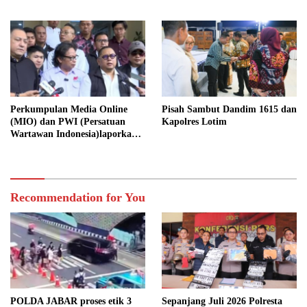
Kondusif
WBBM Tahun 2026
Perkumpulan Media Online
Pisah Sambut Dandim 1615 dan
(MIO) dan PWI (Persatuan
Kapolres Lotim
Wartawan Indonesia)laporkan
Hotman Paris Hutapea ke Polisi
Recommendation for You
POLDA JABAR proses etik 3
Sepanjang Juli 2026 Polresta