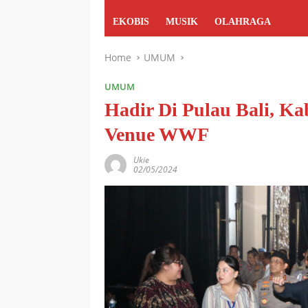
EKOBIS
MUSIK
OLAHRAGA
Home
UMUM
UMUM
Hadir Di Pulau Bali, K
Venue WWF
Ukie
02/05/2024