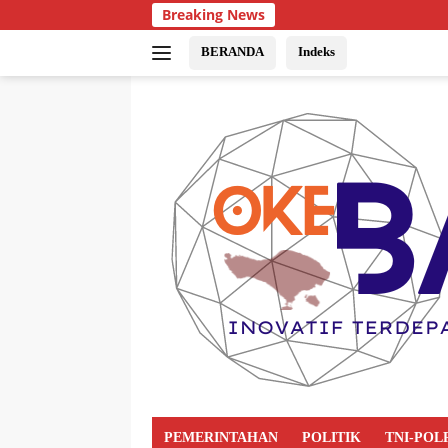
Breaking News
BERANDA
Indeks
PEMERINTAHAN
POLITIK
TNI-POL