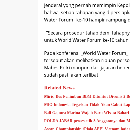
Jenderal yqng pernah memimpin Kepol
bahwa, setiap tahapan yang dipersiap
Water Forum_ ke-10 hampir rampung d
_“Secara prosedur tahap demi tahapny
untuk World Water Forum ke-10 tahun 
Pada konferensi _World Water Forum_ k
tersebut akan melibatkan ribuan perso
Mabes Polri maupun dari jajaran bebera
sudah pasti akan terlibat.
Related News
Miris, Bos Penimbun BBM Dituntut Divonis 2 Bu
MIO Indonesia Tegaskan Tidak Akan Cabut Lap
Bali Gapura Marina Wajah Baru Wisata Bahari 
POLDA JABAR proses etik 3 Anggotanya dan Mi
Asean Championship (Piala AFF) Vietnam hajar 